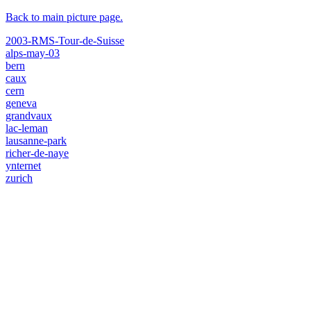
Back to main picture page.
2003-RMS-Tour-de-Suisse
alps-may-03
bern
caux
cern
geneva
grandvaux
lac-leman
lausanne-park
richer-de-naye
ynternet
zurich